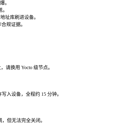
误爆。
送。
恶意地址库刷进设备。
留作合规证据。
，请换用 Yocto 级节点。
存写入设备，全程约 15 分钟。
之间调，但无法完全关闭。