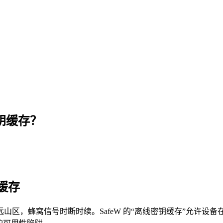
钥缓存？
缓存
区，蜂窝信号时断时续。SafeW 的“离线密钥缓存”允许设备