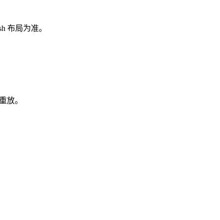
ash 布局为准。
止重放。