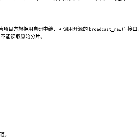
关。若项目方想换用自研中继，可调用开源的
接口
broadcast_raw()
y，不能读取原始分片。
通道。