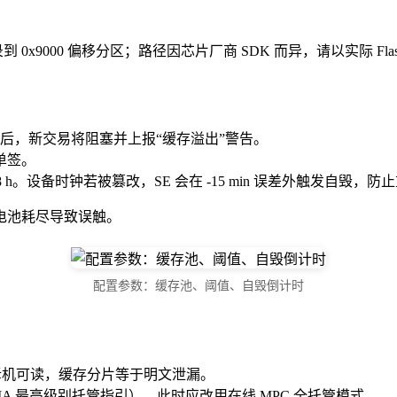
烧录到 0x9000 偏移分区；路径因芯片厂商 SDK 而异，请以实际 Fl
后，新交易将阻塞并上报“缓存溢出”警告。
单签。
68 h。设备时钟若被篡改，SE 会在 -15 min 误差外触发自毁，防
免电池耗尽导致误触。
配置参数：缓存池、阈值、自毁倒计时
统——一旦拆机可读，缓存分片等于明文泄漏。
NMA 最高级别托管指引），此时应改用在线 MPC 全托管模式。