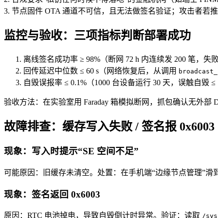
3. 节点固件 OTA 通道不可信，且无法做签名验证；攻击者
监控与验收：三项指标判断部署成功
离线签名成功率 ≥ 98%（断网 72 h 内连续发 200 笔，失败
回传延迟中位数 ≤ 60 s（网络恢复后，从调用
broadcast_
自毁误报率 ≤ 0.1%（1000 台设备运行 30 天，误触自毁 ≤
验收方法：在实验室用 Faraday 箱模拟断网，抓包确认无外部 DNS 查询
故障排查：缓存写入失败 / 签名报 0x6003
现象：写入时提示“SE 空间不足”
可能原因：旧缓存未清空。处置：在手机端“边缘节点管理”滑到最右
现象：签名返回 0x6003
原因：RTC 电池掉电，导致自毁倒计时异常。验证：读取
/sys