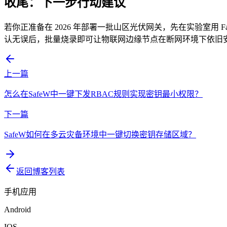
收尾：下一步行动建议
若你正准备在 2026 年部署一批山区光伏网关，先在实验室用 Far
认无误后，批量烧录即可让物联网边缘节点在断网环境下依旧安
上一篇
怎么在SafeW中一键下发RBAC规则实现密钥最小权限？
下一篇
SafeW如何在多云灾备环境中一键切换密钥存储区域？
返回博客列表
手机应用
Android
IOS