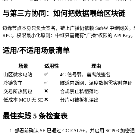
与第三方协同：如何把数据喂给区块链
边缘节点本身只负责签名，链上广播仍依赖 SafeW 中继网
RPC。权限最小化原则：中继只需拥有“广播”权限的 API Ke
适用/不适用场景清单
场景
适用性
理由
✅
山区微水电站
4G 信号弱，需离线签名
✅
冷链货车
隧道内断网，温度数据需实时存证
❌
交易所热钱包
合规禁止私钥落地
❌
低成本 MCU 无 SE
分片可被拆机读出
最佳实践 5 条检查表
部署前确认 SE 已通过 CC EAL5+，并启用 SCP03 加密