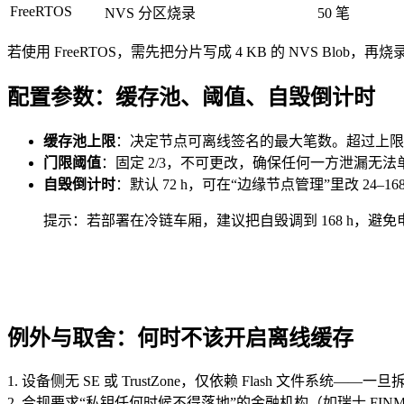
FreeRTOS
NVS 分区烧录
50 笔
若使用 FreeRTOS，需先把分片写成 4 KB 的 NVS Blob，再
配置参数：缓存池、阈值、自毁倒计时
缓存池上限
：决定节点可离线签名的最大笔数。超过上限
门限阈值
：固定 2/3，不可更改，确保任何一方泄漏无法
自毁倒计时
：默认 72 h，可在“边缘节点管理”里改 24–1
提示：若部署在冷链车厢，建议把自毁调到 168 h，避
例外与取舍：何时不该开启离线缓存
1. 设备侧无 SE 或 TrustZone，仅依赖 Flash 文件系
2. 合规要求“私钥任何时候不得落地”的金融机构（如瑞士 FI