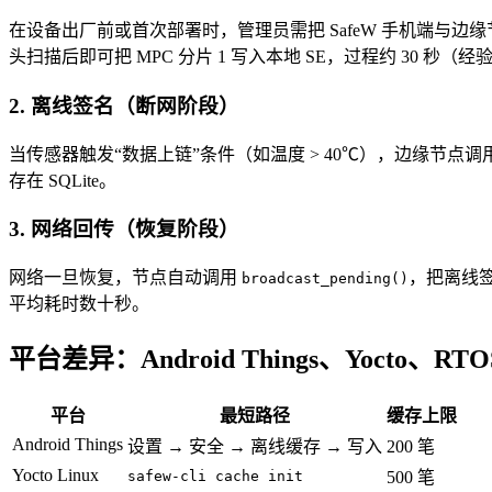
在设备出厂前或首次部署时，管理员需把 SafeW 手机端与边
头扫描后即可把 MPC 分片 1 写入本地 SE，过程约 30 秒
2. 离线签名（断网阶段）
当传感器触发“数据上链”条件（如温度 > 40℃），边缘节点调用 Safe
存在 SQLite。
3. 网络回传（恢复阶段）
网络一旦恢复，节点自动调用
，把离线签
broadcast_pending()
平均耗时数十秒。
平台差异：Android Things、Yocto、R
平台
最短路径
缓存上限
Android Things
设置 → 安全 → 离线缓存 → 写入
200 笔
Yocto Linux
safew-cli cache init
500 笔