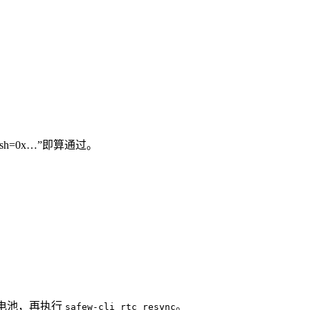
ash=0x…”即算通过。
C 电池，再执行
。
safew-cli rtc resync