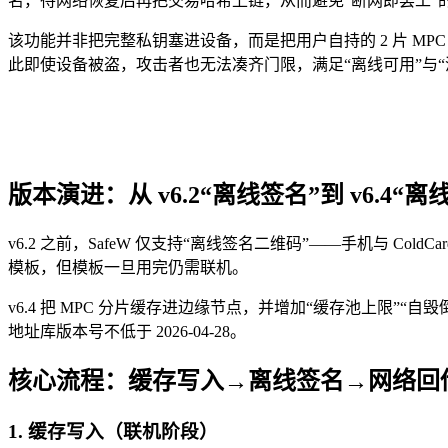
名，待网络恢复后再把交易哈希上链，从而避免“断网即罢工”
该功能并非把完整私钥塞进设备，而是把用户自持的 2 片 MPC 分
此即使设备被盗，攻击者也无法凑齐门限，满足“离线可用”与“
版本演进：从 v6.2“离线签名”到 v6.4“
v6.2 之前，SafeW 仅支持“离线签名二维码”——手机与 Cold
模板，但模板一旦用完仍需联机。
v6.4 把 MPC 分片缓存进边缘节点，并增加“缓存池上限”
地址库版本号不低于 2026-04-28。
核心流程：缓存写入→离线签名→网络回
1. 缓存写入（联机阶段）