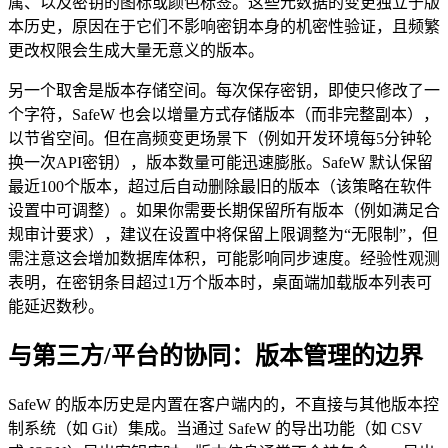
属、以及密钥的图标或颜色标签。这些元数据的变更独立于版
本历史，原因在于它们不影响密钥本身的机密性验证，且频繁
更改权限会生成大量无意义的版本。
另一个取舍是版本存储空间。每次保存密钥，即使只修改了一
个字符，SafeW 也会以增量方式存储版本（而非完整副本），
以节省空间。但在高频变更场景下（例如开发环境每5分钟轮
换一次API密钥），版本数量可能迅速膨胀。SafeW 默认保留
最近100个版本，超过后自动删除最旧的版本（该策略在软件
设置中可调整）。如果你需要长期保留所有版本（例如满足合
规审计要求），建议在设置中将保留上限调整为“无限制”，但
需注意这会增加数据库体积，可能影响同步速度。经验性观测
表明，在密钥条目超过1万个版本时，桌面端加载版本列表可
能延迟数秒。
与第三方/平台的协同：版本管理的边界
SafeW 的版本历史是内置在客户端内的，不直接与其他版本控
制系统（如 Git）集成。当通过 SafeW 的导出功能（如 CSV