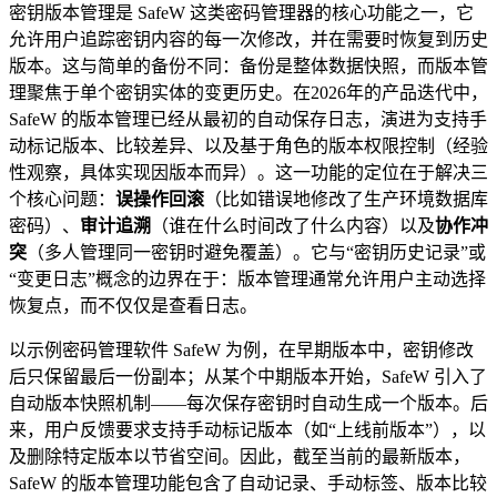
密钥版本管理是 SafeW 这类密码管理器的核心功能之一，它
允许用户追踪密钥内容的每一次修改，并在需要时恢复到历史
版本。这与简单的备份不同：备份是整体数据快照，而版本管
理聚焦于单个密钥实体的变更历史。在2026年的产品迭代中，
SafeW 的版本管理已经从最初的自动保存日志，演进为支持手
动标记版本、比较差异、以及基于角色的版本权限控制（经验
性观察，具体实现因版本而异）。这一功能的定位在于解决三
个核心问题：
误操作回滚
（比如错误地修改了生产环境数据库
密码）、
审计追溯
（谁在什么时间改了什么内容）以及
协作冲
突
（多人管理同一密钥时避免覆盖）。它与“密钥历史记录”或
“变更日志”概念的边界在于：版本管理通常允许用户主动选择
恢复点，而不仅仅是查看日志。
以示例密码管理软件 SafeW 为例，在早期版本中，密钥修改
后只保留最后一份副本；从某个中期版本开始，SafeW 引入了
自动版本快照机制——每次保存密钥时自动生成一个版本。后
来，用户反馈要求支持手动标记版本（如“上线前版本”），以
及删除特定版本以节省空间。因此，截至当前的最新版本，
SafeW 的版本管理功能包含了自动记录、手动标签、版本比较