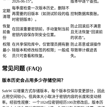
2026-06-15”。
版本中逐个查找。
每季度检查一次版本历史，删除不
定期
再需要的旧版本（如测试阶段的临
控制数据库膨胀。
清理
时密钥版本）。
恢复
防止回滚后不满意
在回滚重要密钥前，手动复制当前
前备
且无法恢复“回滚前
密钥内容保存到安全位置。
份
的状态”。
权限
在共享保险库中，仅管理员拥有删
防止恶意或误操作
最小
除版本和修改标签的权限；一般成
导致审计痕迹丢
化
员只可查看和恢复。
失。
常见问题 (FAQ)
版本历史会占用多少存储空间？
SafeW 以增量方式存储版本，每个版本仅保存变更部分，因此
占用空间较小。但具体大小取决于密钥内容的长度和变动频
率。经验性观察：一个1024位密钥经历100次修改后，版本历