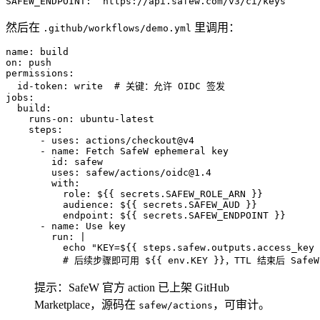
SAFEW_ENDPOINT:  https://api.safew.com/v3/ci/keys
然后在
里调用：
.github/workflows/demo.yml
name: build

on: push

permissions:

  id-token: write  # 关键：允许 OIDC 签发

jobs:

  build:

    runs-on: ubuntu-latest

    steps:

      - uses: actions/checkout@v4

      - name: Fetch SafeW ephemeral key

        id: safew

        uses: safew/actions/
oidc@1.4
        with:

          role: ${{ secrets.SAFEW_ROLE_ARN }}

          audience: ${{ secrets.SAFEW_AUD }}

          endpoint: ${{ secrets.SAFEW_ENDPOINT }}

      - name: Use key

        run: |

          echo "KEY=${{ steps.safew.outputs.access_key 
          # 后续步骤即可用 ${{ env.KEY }}，TTL 结束后 Saf
提示：SafeW 官方 action 已上架 GitHub
Marketplace，源码在
，可审计。
safew/actions