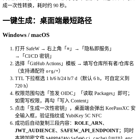
成一次性转换，耗时约 90 秒。
一键生成：桌面端最短路径
Windows / macOS
打开 SafeW → 右上角「≡」→「隐私即服务」
→「CI/CD 密钥」
选择「GitHub Actions」模板 → 填写仓库所有者/仓库名
（支持通配符
）
org/*
TTL 下拉框选 1 h/6 h/24 h/7 d（默认 6 h，可自定义到
720 h）
权限范围勾选「签发 OIDC」「读取 Packages」即可；
如需写权限，再勾「写入 Content」
点击「生成一次性密钥」，桌面端会弹出 KeePassXC 安
全输入框，验证指纹或 YubiKey 5C NFC
成功后自动复制三段内容：
ROLE_ARN
、
JWT_AUDIENCE
、
SAFEW_API_ENDPOINT
；同时
本地加密文件
%APPDATA%\SafeW\ci_cache\{UUID}.enc