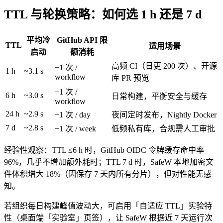
TTL 与轮换策略：如何选 1 h 还是 7 d
平均冷
GitHub API 限
TTL
适用场景
启动
额消耗
高频 CI（日更 200 次）、开源
+1 次 /
1 h
~3.1 s
workflow
库 PR 预览
+1 次 /
6 h
~3.0 s
日常构建，平衡安全与缓存
workflow
24 h
~2.9 s
+1 次 / day
夜间定时发布，Nightly Docker
7 d
~2.8 s
+1 次 / week
低频私有库，合规需人工审批
经验性观察：TTL ≤6 h 时，GitHub OIDC 令牌缓存命中率
96%，几乎不增加额外耗时；TTL 7 d 时，SafeW 本地加密文
件体积增大 18%（因保存 7 天内所有分片），但对性能无感
知。
若组织每日构建峰值波动大，可启用「自适应 TTL」实验特
性（桌面端「实验室」页签），让 SafeW 根据近 7 天运行次