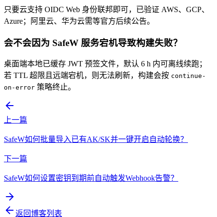
只要云支持 OIDC Web 身份联邦即可，已验证 AWS、GCP、
Azure；阿里云、华为云需等官方后续公告。
会不会因为 SafeW 服务宕机导致构建失败？
桌面端本地已缓存 JWT 预签文件，默认 6 h 内可离线续跑；
若 TTL 超限且远端宕机，则无法刷新，构建会按
continue-
策略终止。
on-error
上一篇
SafeW如何批量导入已有AK/SK并一键开启自动轮换？
下一篇
SafeW如何设置密钥到期前自动触发Webhook告警？
返回博客列表