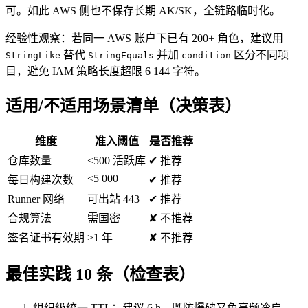
可。如此 AWS 侧也不保存长期 AK/SK，全链路临时化。
经验性观察：若同一 AWS 账户下已有 200+ 角色，建议用
替代
并加
区分不同项
StringLike
StringEquals
condition
目，避免 IAM 策略长度超限 6 144 字符。
适用/不适用场景清单（决策表）
维度
准入阈值
是否推荐
仓库数量
<500 活跃库
✔ 推荐
<5 000
每日构建次数
✔ 推荐
Runner 网络
可出站 443
✔ 推荐
合规算法
需国密
✘ 不推荐
签名证书有效期
>1 年
✘ 不推荐
最佳实践 10 条（检查表）
组织级统一 TTL：建议 6 h，既防爆破又免高频冷启