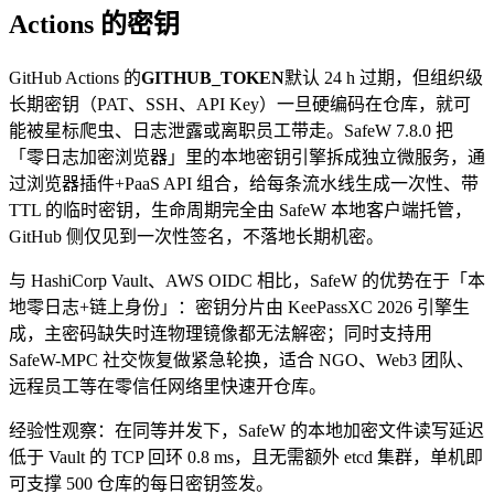
Actions 的密钥
GitHub Actions 的
GITHUB_TOKEN
默认 24 h 过期，但组织级
长期密钥（PAT、SSH、API Key）一旦硬编码在仓库，就可
能被星标爬虫、日志泄露或离职员工带走。SafeW 7.8.0 把
「零日志加密浏览器」里的本地密钥引擎拆成独立微服务，通
过浏览器插件+PaaS API 组合，给每条流水线生成一次性、带
TTL 的临时密钥，生命周期完全由 SafeW 本地客户端托管，
GitHub 侧仅见到一次性签名，不落地长期机密。
与 HashiCorp Vault、AWS OIDC 相比，SafeW 的优势在于「本
地零日志+链上身份」：密钥分片由 KeePassXC 2026 引擎生
成，主密码缺失时连物理镜像都无法解密；同时支持用
SafeW-MPC 社交恢复做紧急轮换，适合 NGO、Web3 团队、
远程员工等在零信任网络里快速开仓库。
经验性观察：在同等并发下，SafeW 的本地加密文件读写延迟
低于 Vault 的 TCP 回环 0.8 ms，且无需额外 etcd 集群，单机即
可支撑 500 仓库的每日密钥签发。