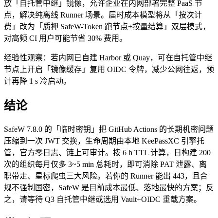
放「自托管中继」镜像，允许企业在内网部署完整 PaaS 节
点，解决纯离线 Runner 场景。届时成本模型将从「按次计
费」改为「质押 SafeW-Token 跑节点+按量结算」双层模式，
对高频 CI 用户可能节省 30% 费用。
经验性观察：若内网已自建 Harbor 或 Quay，可在自托管中继
节点上开启「镜像缓存」复用 OIDC 令牌，减少公网往返，预
计再降 1 s 冷启动。
结论
SafeW 7.8.0 的「临时密钥」把 GitHub Actions 的长期机密问题
压缩到一次 JWT 交换，生命周期由本地 KeePassXC 引擎托
管，官方零日志、链上可审计。按 6 h TTL 计算，日构建 200
次的组织每月仅多 3~5 min 总耗时，即可消除 PAT 泄露、离
职带走、星标爬虫三大风险。若你的 Runner 能出 443，且合
规不强制国密，SafeW 是目前成本最低、落地最快的方案；反
之，请等待 Q3 自托管中继或选用 Vault+OIDC 重载方案。