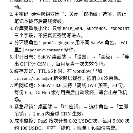
动。
主密码+硬件密钥双因子：关闭「仅指纹」选项，防止
笔记本被盗后离线爆破。
仓库变量最小化：只给
、
、
ROLE_ARN
AUDIENCE
ENDPOINT
三个字段，不把真正密钥写进去。
分环境角色：prod/staging/dev 用不同 SafeW 角色，JWT
里加
条件。
repo*environment
审计日志：SafeW 桌面端 →「设置」→「高级」→「导
出 CI 审计 CSV」，每月复盘一次失效令牌。
缓存友好：TTL ≥6 h 时，在 workflow 里加
把依赖层缓存，抵消 3 s 冷启动。
actions/cache@v4
断网续跑：SafeW 7.8.0 支持「离线 JWT 预签」30 份，
每份 6 h，GitHub 缓存用完后自动续杯，适合出差飞机
场。
紧急吊销：桌面端 →「CI 密钥」→ 选中角色 →「立即
吊销」，2 min 内全球 CDN 生效。
成本监控：PaaS 按次计费 0.02 USDC/次，每月 5 000 次
约 100 USDC，可在「钱包 → 账单」设阈值告警。