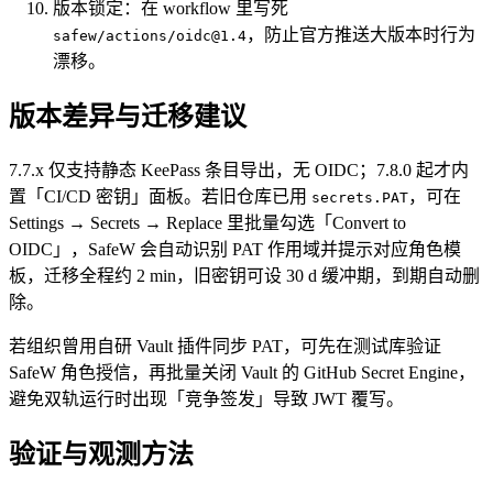
版本锁定：在 workflow 里写死
，防止官方推送大版本时行为
safew/actions/
oidc@1.4
漂移。
版本差异与迁移建议
7.7.x 仅支持静态 KeePass 条目导出，无 OIDC；7.8.0 起才内
置「CI/CD 密钥」面板。若旧仓库已用
，可在
secrets.PAT
Settings → Secrets → Replace 里批量勾选「Convert to
OIDC」，SafeW 会自动识别 PAT 作用域并提示对应角色模
板，迁移全程约 2 min，旧密钥可设 30 d 缓冲期，到期自动删
除。
若组织曾用自研 Vault 插件同步 PAT，可先在测试库验证
SafeW 角色授信，再批量关闭 Vault 的 GitHub Secret Engine，
避免双轨运行时出现「竞争签发」导致 JWT 覆写。
验证与观测方法