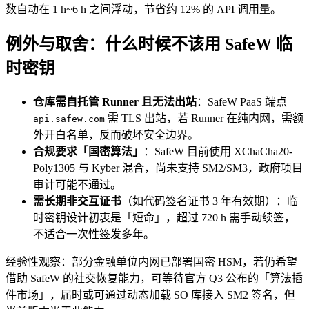
数自动在 1 h~6 h 之间浮动，节省约 12% 的 API 调用量。
例外与取舍：什么时候不该用 SafeW 临
时密钥
仓库需自托管 Runner 且无法出站
：SafeW PaaS 端点
需 TLS 出站，若 Runner 在纯内网，需额
api.safew.com
外开白名单，反而破坏安全边界。
合规要求「国密算法」
：SafeW 目前使用 XChaCha20-
Poly1305 与 Kyber 混合，尚未支持 SM2/SM3，政府项目
审计可能不通过。
需长期非交互证书
（如代码签名证书 3 年有效期）：临
时密钥设计初衷是「短命」，超过 720 h 需手动续签，
不适合一次性签发多年。
经验性观察：部分金融单位内网已部署国密 HSM，若仍希望
借助 SafeW 的社交恢复能力，可等待官方 Q3 公布的「算法插
件市场」，届时或可通过动态加载 SO 库接入 SM2 签名，但