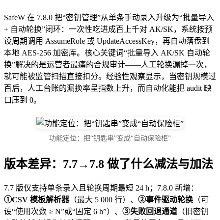
SafeW 在 7.8.0 把“密钥管理”从单条手动录入升级为“批量导入
+ 自动轮换”闭环：一次性吃进成百上千对 AK/SK，系统按预
设周期调用 AssumeRole 或 UpdateAccessKey，再自动落盘到
本地 AES-256 加密库。核心关键词“批量导入 AK/SK 自动轮
换”解决的是运营者最痛的合规审计——人工轮换漏掉一次，
就可能被监管扫描直接扣分。经验性观察显示，当密钥规模过
百后，人工台账的漏换率呈指数上升，而自动化能把 audit 缺
口压到 0。
功能定位：把“钥匙串”变成“自动保险柜”
版本差异：7.7→7.8 做了什么减法与加法
7.7 版仅支持单条录入且轮换周期最短 24 h；7.8.0 新增：
①CSV 模板解析器
（最大 5 000 行）、
②事件驱动轮换
（可
设“使用次数 ≥ N”或“固定 6 h”）、
③失败回退通道
（旧密钥