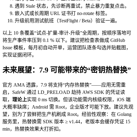
遇到 Stale 状态，先诊断再重试，禁止暴力重复点击。
嵌入式或长周期 URL 证书打 no-rotate 标签。
升级前用测试航班（TestFlight / Beta）验证一遍。
以上 10 条覆盖“试点-扩量-审计-升级”全周期，按顺序落地可
将生产事件率压到 0.1 % 以下。建议把检查表做成 GitHub
Issue 模板，每月初自动开单，运营团队逐条勾选并贴截图，
实现证据闭环。
未来展望：7.9 可能带来的“密钥热替换”
官方 AMA 透露，7.9 将支持“内存热替换”——应用无需重
启，SafeW 通过 LD_PRELOAD 劫持 AWS SDK 的凭证读
取，
理论上
实现 0 ms 切换。但该功能需内核级权限，iOS 端
大概率缺席；Android 需 Root，企业版才可能下放。建议先观
望，别为了尝鲜把生产机刷成 Root。经验性观察：在 Golang
服务里，热替换需 SDK 版本 ≥ v1.44，老版本会缓存凭证 15
min，热替换效果大打折扣。