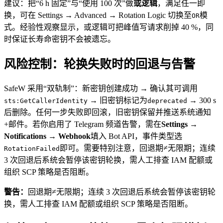
建议：把“6 h 固定”与“使用 100 次”做
或逻辑
，满足任一即
换，可在 Settings → Advanced → Rotation Logic 切换至
模
OR
式。经验性观察显示，或逻辑可把峰值写请求削掉 40 %，同
时保证长寿命密钥不会被遗忘。
风险控制：轮换失败时的回退与告警
SafeW 采用“双轨制”：新密钥创建成功 → 确认其可调用
→ 旧密钥标记为
→ 300 s
sts:GetCallerIdentity
deprecated
后删除。任何一步失败即回滚，旧密钥保留并推送系统通知
+邮件。若你启用了 Telegram 频道告警，需在
Settings →
Notifications → Webhook
填入 Bot API，事件类型选
即可。需要特别注意，回退期≠无限期；连续
RotationFailed
3 次回退后系统会暂停该密钥轮换，需人工排查 IAM 配额或
组织 SCP 策略是否阻断。
警告：
回退期≠无限期；连续 3 次回退后系统会暂停该密钥轮
换，需人工排查 IAM 配额或组织 SCP 策略是否阻断。