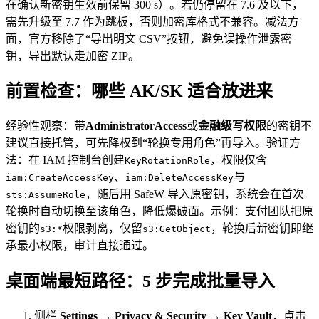
在确认新密钥生效前保留 300 s）。若仍停留在 7.6 及以下，
需先升级至 7.7 作为跳板，否则加密库格式不兼容。减法方
面，官方移除了“导出明文 CSV”按钮，避免误操作泄露密
钥，导出默认走加密 ZIP。
前置检查：哪些 AK/SK 适合放进来
经验性观察：带
AdministratorAccess
或
金融级写权限
的密钥不
建议直接托管，可先降权到“轮换专用角色”再导入。验证方
法：在 IAM 控制台创建
，权限仅含
KeyRotationRole
、
与
iam:CreateAccessKey
iam:DeleteAccessKey
，随后用 SafeW 导入原密钥，系统会在首次
sts:AssumeRole
轮换时自动切换至该角色，降低爆破面。示例：支付团队把原
密钥的
权限剥离，仅留
，轮换后新密钥即继
s3:*
s3:GetObject
承最小权限，审计直接通过。
桌面端最短路径：5 步完成批量导入
侧栏
Settings → Privacy & Security → Key Vault
，点击