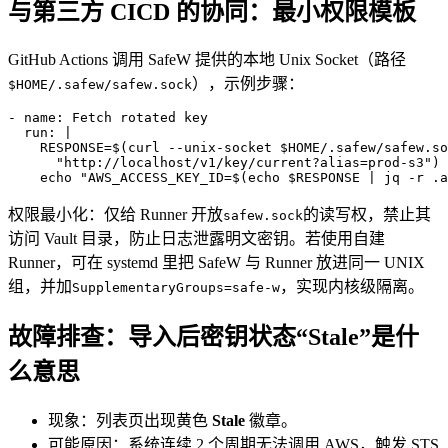
与第三方 CICD 的协同：最小权限模板
GitHub Actions 调用 SafeW 提供的本地 Unix Socket（路径
），示例步骤：
$HOME/.safew/safew.sock
- name: Fetch rotated key

  run: |

    RESPONSE=$(curl --unix-socket $HOME/.safew/safew.so
      "http://localhost/v1/key/current?alias=prod-s3")

权限最小化：仅给 Runner 开放
的读写权，禁止其
safew.sock
访问 Vault 目录，防止日志泄露明文密钥。若使用自建
Runner，可在 systemd 里把 SafeW 与 Runner 放进同一 UNIX
组，并加
，实现内核级隔离。
SupplementaryGroups=safe-w
故障排查：导入后密钥状态“Stale”是什
么意思
现象：列表页出现黄色
Stale
徽章。
可能原因：系统连续 2 个周期无法调用 AWS，触发 STS