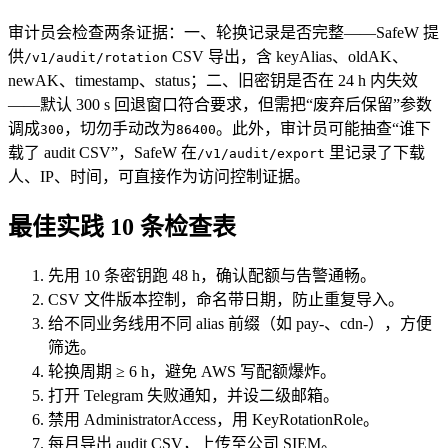
审计员会检查两条证据：一、轮换记录是否完整——SafeW 提
供
CSV 导出，含 keyAlias、oldAK、
/v1/audit/rotation
newAK、timestamp、status；二、旧密钥是否在 24 h 内失效
——默认 300 s 回退窗口符合要求，但需把“废弃后保留”参数
调成
，切勿手动改为
。此外，审计员可能抽查“谁下
300
86400
载了 audit CSV”，SafeW 在
里记录了下载
/v1/audit/export
人、IP、时间，可直接作为访问控制证据。
最佳实践 10 条检查表
先用 10 条密钥跑 48 h，确认配额与告警通畅。
CSV 文件版本控制，命名带日期，防止重复导入。
给不同业务线用不同 alias 前缀（如 pay-、cdn-），方便
筛选。
轮换周期 ≥ 6 h，避免 AWS 写配额爆炸。
打开 Telegram 失败通知，并设二级邮箱。
禁用 AdministratorAccess，用 KeyRotationRole。
每月导出 audit CSV，上传至公司 SIEM。