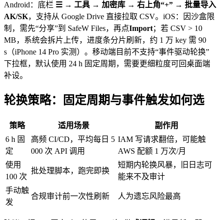
Android：底栏
☰ → 工具 → 加密库 → 右上角“+” → 批量导入
AK/SK
，支持从 Google Drive 直接拉取 CSV。iOS：因沙盒限
制，需先“分享”到 SafeW Files，再点
Import
；若 CSV > 10
MB，系统会拆片上传，进度条分片刷新，约 1 万 key 需 90
s（iPhone 14 Pro 实测）。移动端目前不支持“事件驱动轮换”
下拉框，默认使用 24 h 固定周期，需要更细粒度可回桌面端
补设。
轮换策略：固定周期与事件触发如何选
策略
适用场景
副作用
6 h 固
高频 CI/CD，平均每日 5
IAM 写请求翻倍，可能触
定
000 次 API 调用
AWS 配额 1 万次/月
使用
短期内轮换风暴，旧日志可
批处理脚本，跑完即换
100 次
能来不及审计
手动触
合规审计前一次性刷新
人为遗忘风险最高
发