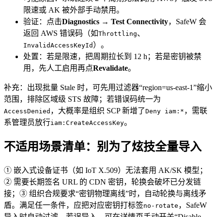
限速或 AK 被外部手动禁用。
验证：点击
Diagnostics → Test Connectivity
，SafeW 会
返回 AWS 错误码（如
、
Throttling
）。
InvalidAccessKeyId
处置：若是限速，把周期拉长到 12 h；若是密钥被禁
用，先人工启用再点
Revalidate
。
补充：出现批量 Stale 时，可先用过滤器“region=us-east-1”缩小
范围，排除区域级 STS 故障；若错误码统一为
，大概率是组织 SCP 新增了
，需联
AccessDenied
Deny iam:*
系管理员放行
。
iam:CreateAccessKey
不适用场景清单：别为了炫技全量导入
① 嵌入式设备证书（如 IoT X.509）无法套用 AK/SK 模型；
② 需要长期签名 URL 的 CDN 密钥，轮换会破坏已分发链
接；③ 组织合规要求“密钥物理离线”时，自动轮换与离线矛
盾。满足任一条件，应把对应密钥打标签
，SafeW
no-rotate
导入时自动过滤。若误导入，可在详情页手动开关“Disable